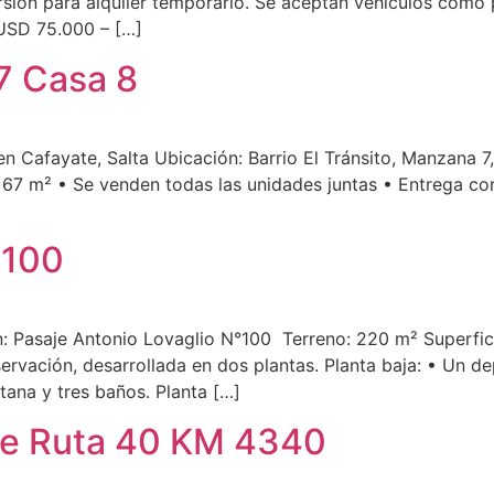
sión para alquiler temporario. Se aceptan vehículos como 
 USD 75.000 – […]
 7 Casa 8
 en Cafayate, Salta Ubicación: Barrio El Tránsito, Manzana 7
: 67 m² • Se venden todas las unidades juntas • Entrega co
 100
 Pasaje Antonio Lovaglio N°100 Terreno: 220 m² Superfici
rvación, desarrollada en dos plantas. Planta baja: • Un d
tana y tres baños. Planta […]
te Ruta 40 KM 4340