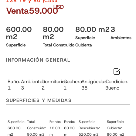
138 79 y 80 |
Casa
USD
Venta
59.000
600.00
80.00
80.00 m2
3
m2
m2
Superficie
Ambientes
Superficie
Total Construido
Cubierta
INFORMACIÓN GENERAL
Baño:
Ambientes:
Dormitorios:
Cochera:
Antigüedad:
Condicion:
1
3
2
1
35
Bueno
SUPERFICIES Y MEDIDAS
Superficie:
Total
Frente:
Fondo:
Superficie
Superficie
600.00
Construido:
10.00
60.00
Descubierta:
Cubierta:
m2
80.00 m2
m
m
520.00 m2
80.00 m2