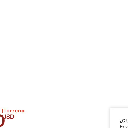
 |
Terreno
0
USD
¿Q
Env