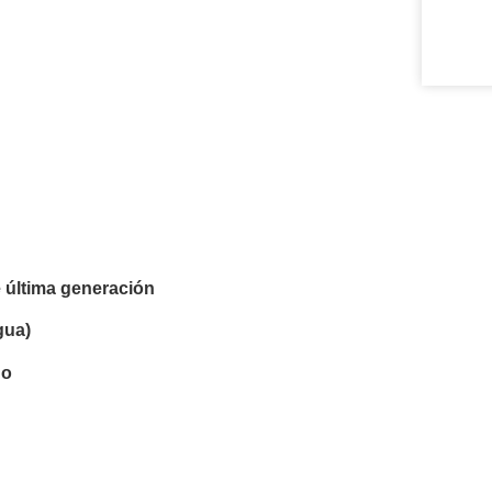
 última generación
gua)
ho