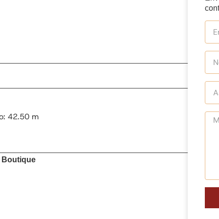
cont
o: 42.50 m
o Boutique