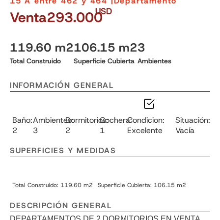
15 A entre 462 y 464 |
Departamento
USD
Venta
293.000
119.60 m2
106.15 m2
3
Total Construido
Superficie Cubierta
Ambientes
INFORMACIÓN GENERAL
Baño:
Ambientes:
Dormitorios:
Cochera:
Condicion:
Situación:
2
3
2
1
Excelente
Vacía
SUPERFICIES Y MEDIDAS
Total Construido: 119.60 m2
Superficie Cubierta: 106.15 m2
DESCRIPCIÓN GENERAL
DEPARTAMENTOS DE 2 DORMITORIOS EN VENTA