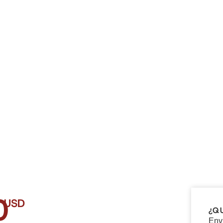
0
USD
¿Q
Env