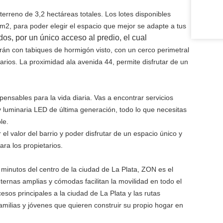
terreno de 3,2
hectáreas totales. Los lotes disponibles
2, para poder elegir el espacio que mejor se adapte a tus
dos, por un único acceso al predio, el cual
rán con tabiques de hormigón visto, con un cerco perimetral
tarios. La proximidad a
la avenida 44, permite disfrutar de un
ispensables para
la vida diaria. Vas a encontrar servicios
 y luminaria LED de última generación,
todo lo que necesitas
le.
r el
valor del barrio y poder disfrutar de un espacio único y
para los
propietarios.
o minutos
del centro de la ciudad de La Plata, ZON es el
internas amplias y cómodas
facilitan la movilidad en todo el
cesos principales a la ciudad de La
Plata y las rutas
amilias y jóvenes que quieren construir su propio hogar en