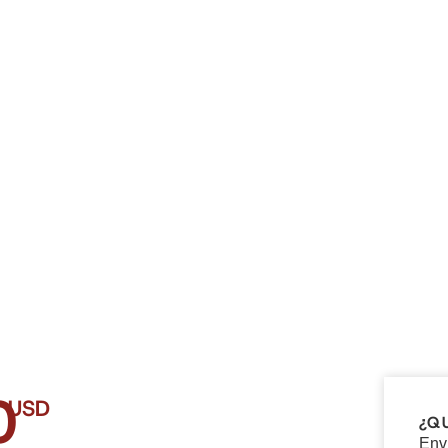
0
USD
¿Q
Env