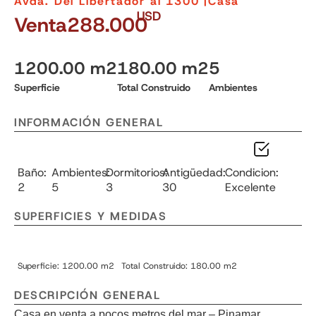
Avda. Del Libertador al 1300 |
Casa
USD
Venta
288.000
1200.00 m2
180.00 m2
5
Superficie
Total Construido
Ambientes
INFORMACIÓN GENERAL
Baño:
Ambientes:
Dormitorios:
Antigüedad:
Condicion:
2
5
3
30
Excelente
SUPERFICIES Y MEDIDAS
Superficie: 1200.00 m2
Total Construido: 180.00 m2
DESCRIPCIÓN GENERAL
Casa en venta a pocos metros del mar – Pinamar