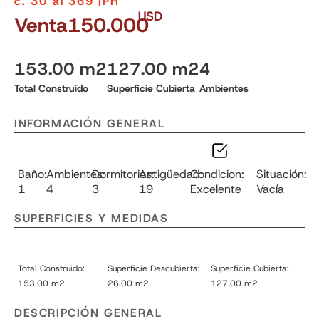
c. 30 al 369 |
PH
USD
Venta
150.000
153.00 m2
127.00 m2
4
Total Construido
Superficie Cubierta
Ambientes
INFORMACIÓN GENERAL
Baño:
Ambientes:
Dormitorios:
Antigüedad:
Condicion:
Situación:
1
4
3
19
Excelente
Vacía
SUPERFICIES Y MEDIDAS
Total Construido:
Superficie Descubierta:
Superficie Cubierta:
153.00 m2
26.00 m2
127.00 m2
DESCRIPCIÓN GENERAL