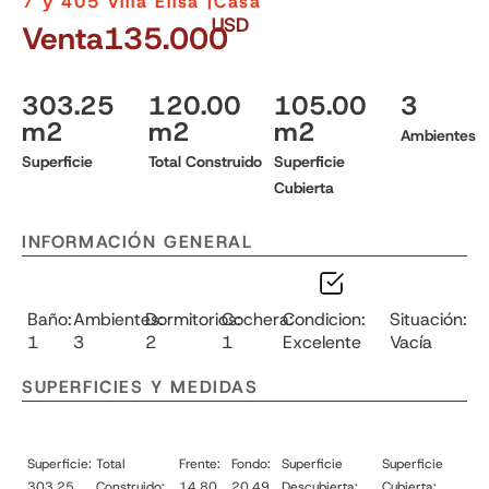
7 y 405 Villa Elisa |
Casa
USD
Venta
135.000
303.25
120.00
105.00
3
m2
m2
m2
Ambientes
Superficie
Total Construido
Superficie
Cubierta
INFORMACIÓN GENERAL
Baño:
Ambientes:
Dormitorios:
Cochera:
Condicion:
Situación:
1
3
2
1
Excelente
Vacía
SUPERFICIES Y MEDIDAS
Superficie:
Total
Frente:
Fondo:
Superficie
Superficie
303.25
Construido:
14.80
20.49
Descubierta:
Cubierta: