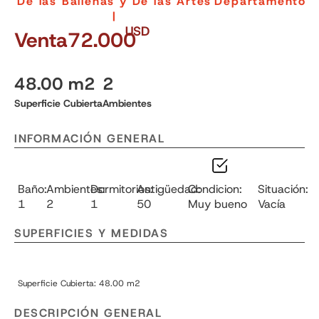
De las Ballenas y De las Artes
Departamento
|
USD
Venta
72.000
48.00 m2
2
Superficie Cubierta
Ambientes
INFORMACIÓN GENERAL
Baño:
Ambientes:
Dormitorios:
Antigüedad:
Condicion:
Situación:
1
2
1
50
Muy bueno
Vacía
SUPERFICIES Y MEDIDAS
Superficie Cubierta: 48.00 m2
DESCRIPCIÓN GENERAL