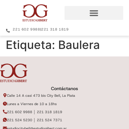
221 602 9988
|
221 318 1819
Etiqueta:
Baulera
Contáctanos
Calle 14 A casi 473 bis City Bell, La Plata
Lunes a Viernes de 10 a 18hs
221 602 9988 │ 221 318 1819
221 524 5230 │ 221 524 7371
estudiocitybell@estudiogibert.com.ar