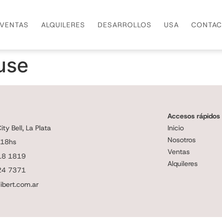
VENTAS
ALQUILERES
DESARROLLOS
USA
CONTAC
use
Accesos rápidos
ty Bell, La Plata
Inicio
Nosotros
 18hs
Ventas
18 1819
Alquileres
24 7371
ibert.com.ar