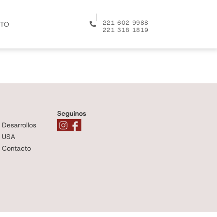
│
221 602 9988
TO
221 318 1819
Seguinos
Desarrollos
USA
Contacto