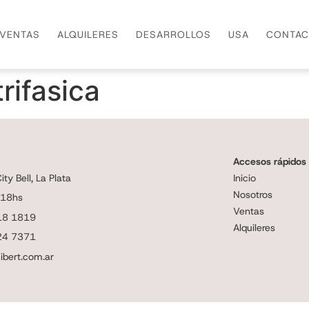
VENTAS
ALQUILERES
DESARROLLOS
USA
CONTAC
rifasica
Accesos rápidos
ty Bell, La Plata
Inicio
Nosotros
 18hs
Ventas
18 1819
Alquileres
24 7371
ibert.com.ar