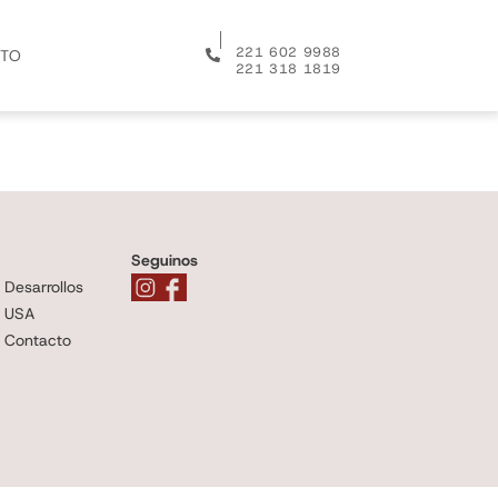
│
221 602 9988
TO
221 318 1819
Seguinos
Desarrollos
USA
Contacto