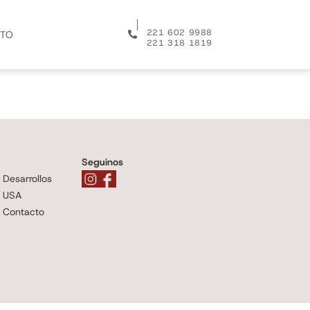
│
221 602 9988
TO
221 318 1819
Seguinos
Desarrollos
USA
Contacto