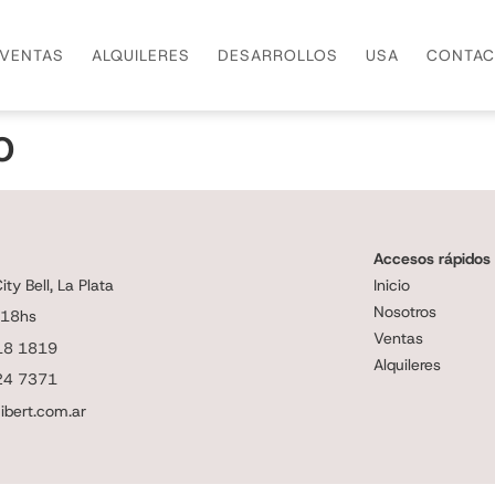
VENTAS
ALQUILERES
DESARROLLOS
USA
CONTAC
o
Accesos rápidos
ty Bell, La Plata
Inicio
Nosotros
 18hs
Ventas
18 1819
Alquileres
24 7371
ibert.com.ar