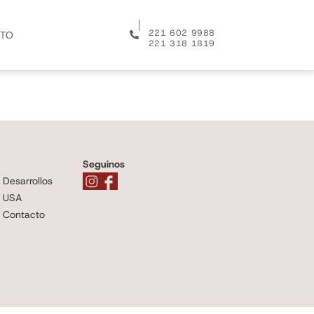
│
221 602 9988
TO
221 318 1819
Seguinos
Desarrollos
USA
Contacto