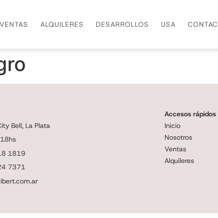
VENTAS
ALQUILERES
DESARROLLOS
USA
CONTAC
gro
Accesos rápidos
ty Bell, La Plata
Inicio
Nosotros
 18hs
Ventas
18 1819
Alquileres
24 7371
ibert.com.ar