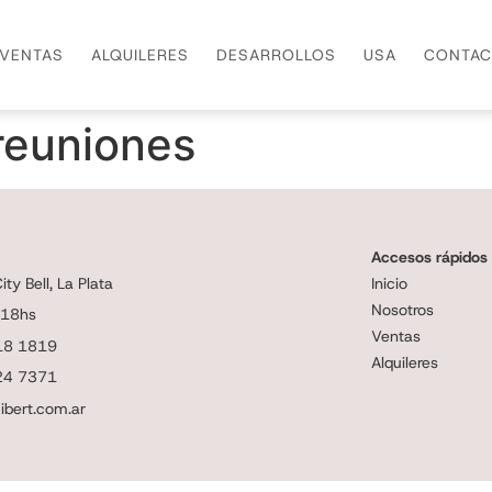
VENTAS
ALQUILERES
DESARROLLOS
USA
CONTAC
reuniones
Accesos rápidos
ty Bell, La Plata
Inicio
Nosotros
 18hs
Ventas
18 1819
Alquileres
24 7371
ibert.com.ar