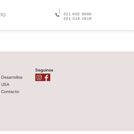
│
221 602 9988
TO
221 318 1819
Seguinos
Desarrollos
USA
Contacto