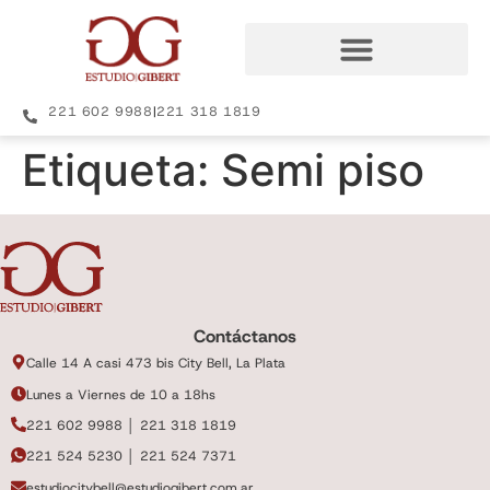
221 602 9988
|
221 318 1819
Etiqueta:
Semi piso
Contáctanos
Calle 14 A casi 473 bis City Bell, La Plata
Lunes a Viernes de 10 a 18hs
221 602 9988 │ 221 318 1819
221 524 5230 │ 221 524 7371
estudiocitybell@estudiogibert.com.ar