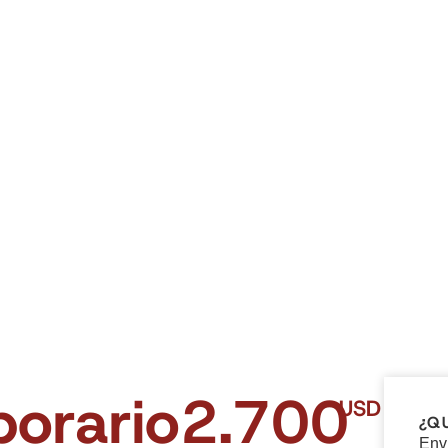
porario
2.700
USD
¿Q
Env