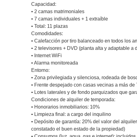
Capacidad:
• 2 camas matrimoniales
• 7 camas individuales + 1 extraíble
• Total: 11 plazas
Comodidades:
• Calefacción por tiro balanceado en todos los 
• 2 televisores + DVD (planta alta y adaptable a d
• Internet WiFi
• Alarma monitoreada
Entorno:
• Zona privilegiada y silenciosa, rodeada de bo
• Frente despejado con casas vecinas a más de 
• Lotes laterales y de fondo parquizados que gar
Condiciones de alquiler de temporada:
• Honorarios inmobiliarios: 10%
• Limpieza final: a cargo del inquilino
• Depósito de garantía: 20% del valor del alquiler 
constatado el buen estado de la propiedad)
• Consumos (luz, agua, gas e internet): incluidos