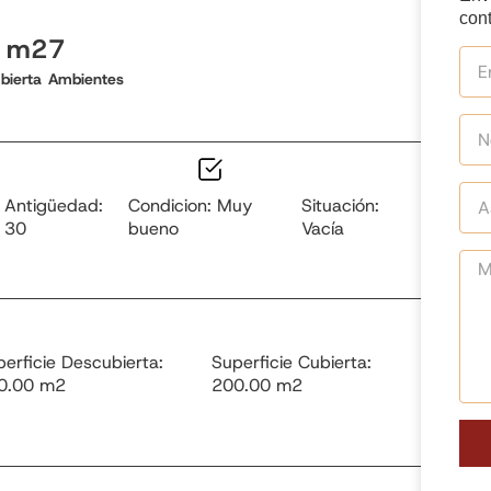
cont
0 m2
7
bierta
Ambientes
Antigüedad:
Condicion: Muy
Situación:
30
bueno
Vacía
erficie Descubierta:
Superficie Cubierta:
0.00 m2
200.00 m2