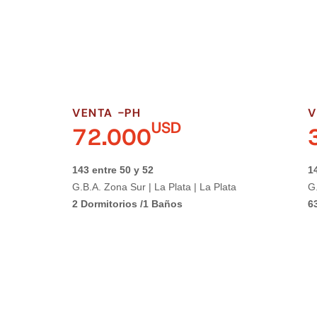
VENTA -
PH
V
USD
72.000
143 entre 50 y 52
1
G.B.A. Zona Sur | La Plata | La Plata
G.
2 Dormitorios /
1 Baños
6