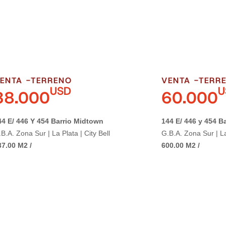
ENTA -
TERRENO
VENTA -
TERR
USD
U
38.000
60.000
44 E/ 446 Y 454 Barrio Midtown
144 E/ 446 y 454 Ba
B.A. Zona Sur | La Plata | City Bell
G.B.A. Zona Sur | La 
37.00 M2 /
600.00 M2 /