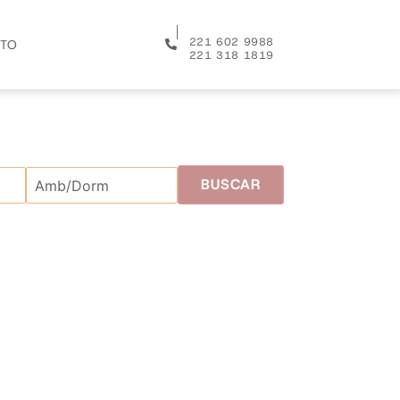
│
221 602 9988
TO
221 318 1819
BUSCAR
Amb/Dorm